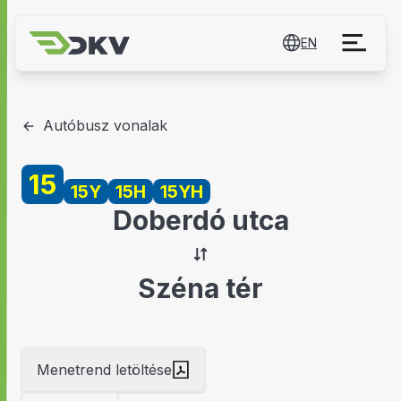
EN
Autóbusz vonalak
15
15Y
15H
15YH
Doberdó utca
Széna tér
Menetrend letöltése