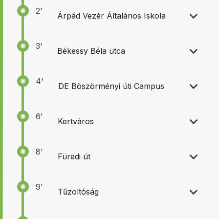
2'
Árpád Vezér Általános Iskola
21:01
3'
Békessy Béla utca
22:35
4'
DE Böszörményi úti Campus
6'
Kertváros
8'
Füredi út
9'
Tűzoltóság