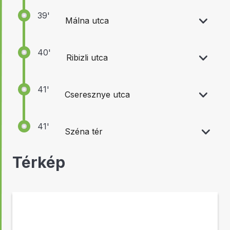
39'
Málna utca
40'
Ribizli utca
41'
Cseresznye utca
41'
Széna tér
Térkép