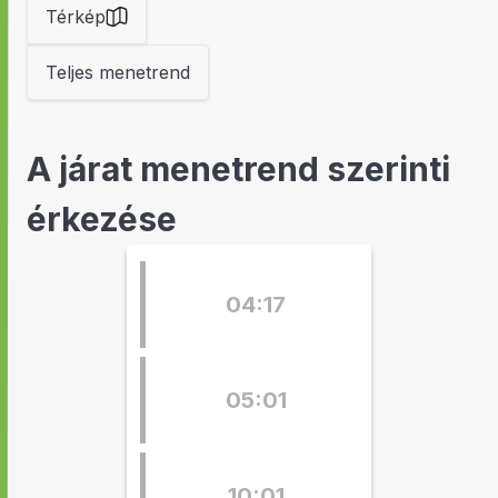
Térkép
Teljes menetrend
A járat menetrend szerinti
érkezése
04:17
05:01
10:01