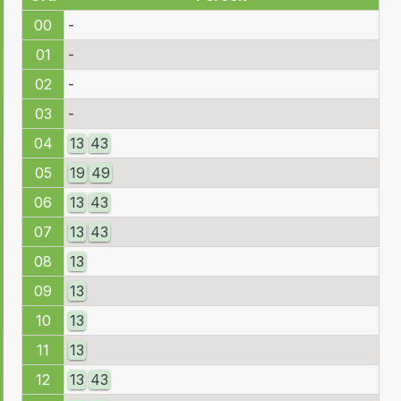
00
-
01
-
02
-
03
-
04
13
43
05
19
49
06
13
43
07
13
43
08
13
09
13
10
13
11
13
12
13
43