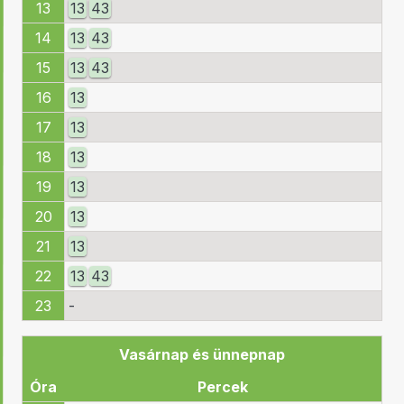
13
13
43
14
13
43
15
13
43
16
13
17
13
18
13
19
13
20
13
21
13
22
13
43
23
-
Vasárnap és ünnepnap
Óra
Percek