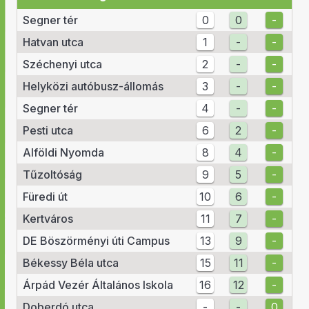
Segner tér
0
0
-
Hatvan utca
1
-
-
Széchenyi utca
2
-
-
Helyközi autóbusz-állomás
3
-
-
Segner tér
4
-
-
Pesti utca
6
2
-
Alföldi Nyomda
8
4
-
Tűzoltóság
9
5
-
Füredi út
10
6
-
Kertváros
11
7
-
DE Böszörményi úti Campus
13
9
-
Békessy Béla utca
15
11
-
Árpád Vezér Általános Iskola
16
12
-
Doberdó utca
-
-
0