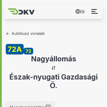
EN
Autóbusz vonalak
72A
72
Nagyállomás
Észak-nyugati Gazdasági
Ö.