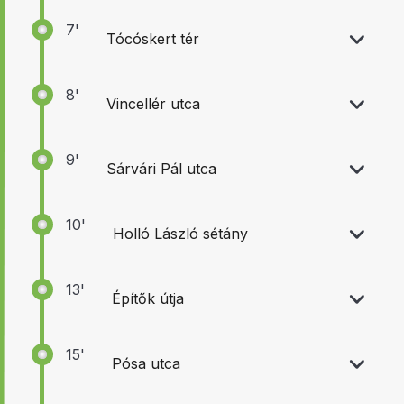
7'
Tócóskert tér
8'
Vincellér utca
9'
Sárvári Pál utca
10'
Holló László sétány
13'
Építők útja
15'
Pósa utca