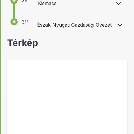
28'
Kismacs
31'
Észak-Nyugati Gazdasági Övezet
Térkép