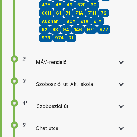
47Y
48
49
52E
60
60H
61
71
71A
71H
72
Auchan 1
90Y
91A
91Y
92
93
94
146
971
972
973
974
R1
2'
MÁV-rendelő
3'
Szoboszlói úti Ált. Iskola
4'
Szoboszlói út
5'
Ohat utca