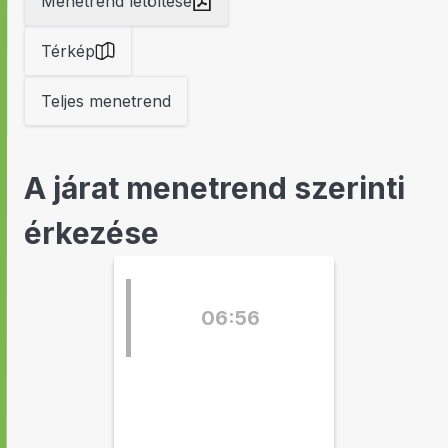
Menetrend letöltése
Térkép
Teljes menetrend
A járat menetrend szerinti
érkezése
06:56