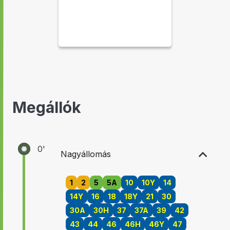
Megállók
0'
Nagyállomás
1
2
5
5A
10
10Y
14
14Y
16
18
18Y
21
30
30A
30H
37
37A
39
42
43
44
46
46H
46Y
47