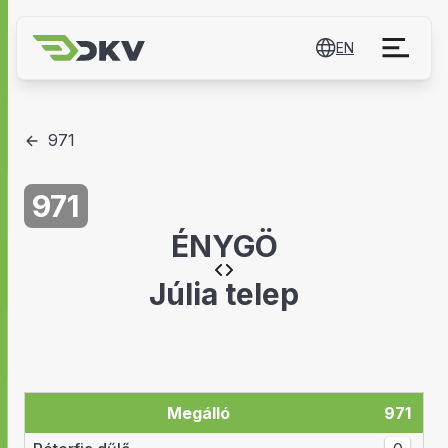
EN
971
971
ÉNYGÖ
Júlia telep
Megálló
971