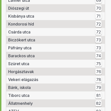
Lahner utca
69
Diószegi út
70
Kisbánya utca
71
Kondorosi híd
72
Csárda utca
72
Biczókert utca
73
Páfrány utca
73
Barackos utca
74
Szüret utca
75
Horgásztavak
76
Vekeri elágazás
78
Bánk, iskola
79
Tiborc utca
81
Állatmenhely
82