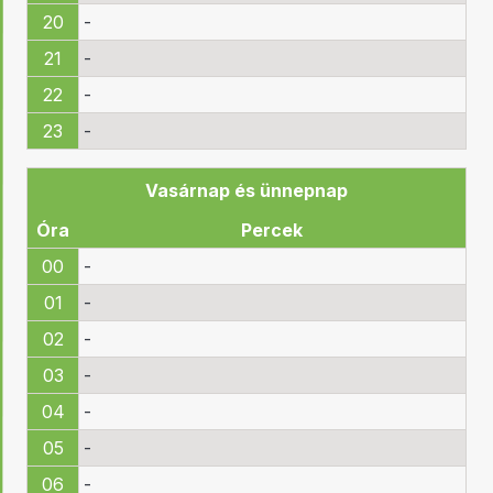
20
-
21
-
22
-
23
-
Vasárnap és ünnepnap
Óra
Percek
00
-
01
-
02
-
03
-
04
-
05
-
06
-