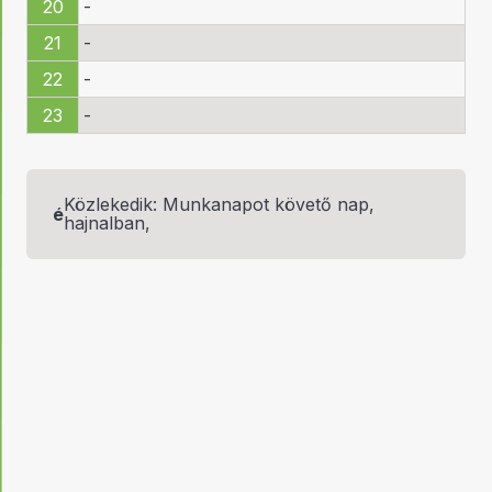
20
-
21
-
22
-
23
-
Közlekedik: Munkanapot követő nap,
é
hajnalban,