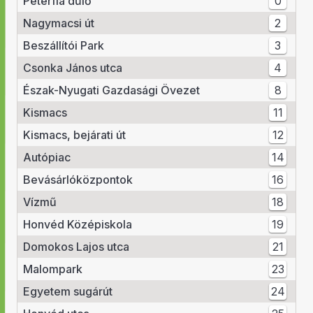
Péterfia dűlő
0
Nagymacsi út
2
Beszállítói Park
3
Csonka János utca
4
Észak-Nyugati Gazdasági Övezet
8
Kismacs
11
Kismacs, bejárati út
12
Autópiac
14
Bevásárlóközpontok
16
Vízmű
18
Honvéd Középiskola
19
Domokos Lajos utca
21
Malompark
23
Egyetem sugárút
24