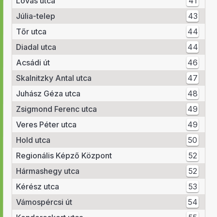
Lovas utca
41
Júlia-telep
43
Tőr utca
44
Diadal utca
44
Acsádi út
46
Skalnitzky Antal utca
47
Juhász Géza utca
48
Zsigmond Ferenc utca
49
Veres Péter utca
49
Hold utca
50
Regionális Képző Központ
52
Hármashegy utca
52
Kérész utca
53
Vámospércsi út
54