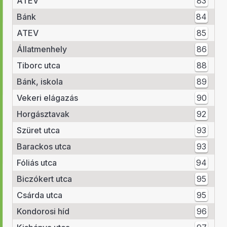
ATEV
83
Bánk
84
ATEV
85
Állatmenhely
86
Tiborc utca
88
Bánk, iskola
89
Vekeri elágazás
90
Horgásztavak
92
Szüret utca
93
Barackos utca
93
Fóliás utca
94
Biczókert utca
95
Csárda utca
95
Kondorosi híd
96