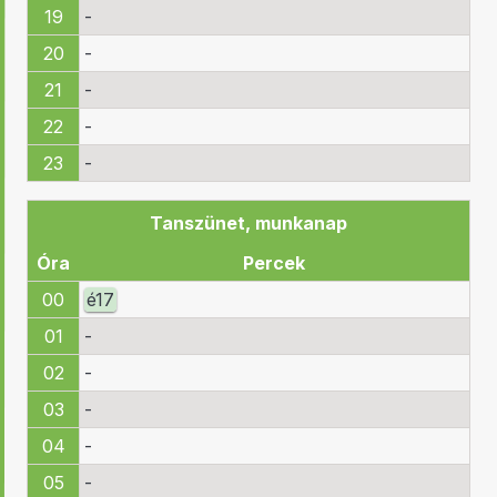
19
-
20
-
21
-
22
-
23
-
Tanszünet, munkanap
Óra
Percek
00
é
17
01
-
02
-
03
-
04
-
05
-