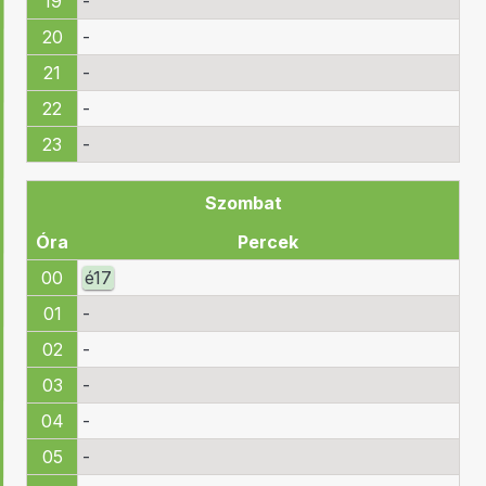
19
-
20
-
21
-
22
-
23
-
Szombat
Óra
Percek
00
é
17
01
-
02
-
03
-
04
-
05
-