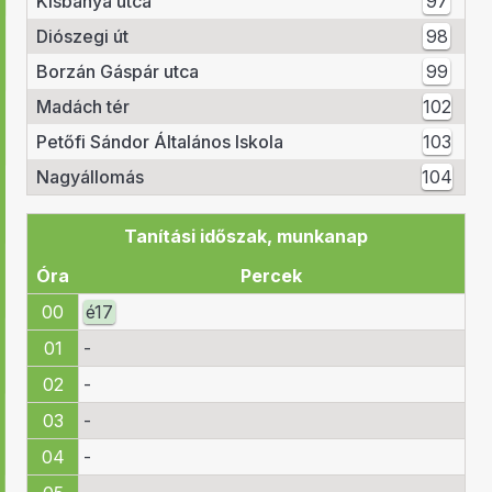
Kisbánya utca
97
Diószegi út
98
Borzán Gáspár utca
99
Madách tér
102
Petőfi Sándor Általános Iskola
103
Nagyállomás
104
Tanítási időszak, munkanap
Óra
Percek
00
é
17
01
-
02
-
03
-
04
-