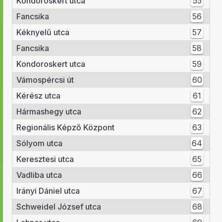
Kondoroskert utca
55
Fancsika
56
Kéknyelű utca
57
Fancsika
58
Kondoroskert utca
59
Vámospércsi út
60
Kérész utca
61
Hármashegy utca
62
Regionális Képző Központ
63
Sólyom utca
64
Keresztesi utca
65
Vadliba utca
66
Irányi Dániel utca
67
Schweidel József utca
68