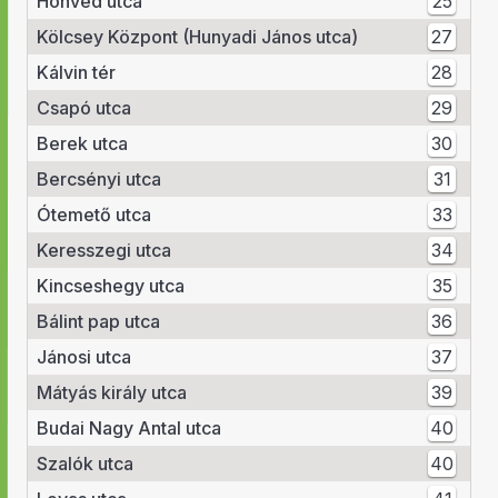
Honvéd utca
25
Kölcsey Központ (Hunyadi János utca)
27
Kálvin tér
28
Csapó utca
29
Berek utca
30
Bercsényi utca
31
Ótemető utca
33
Keresszegi utca
34
Kincseshegy utca
35
Bálint pap utca
36
Jánosi utca
37
Mátyás király utca
39
Budai Nagy Antal utca
40
Szalók utca
40