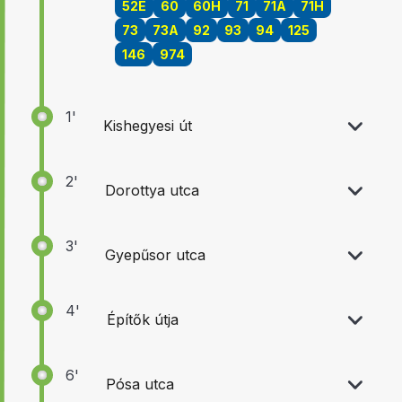
52E
60
60H
71
71A
71H
73
73A
92
93
94
125
146
974
1'
Kishegyesi út
2'
Dorottya utca
3'
Gyepűsor utca
4'
Építők útja
6'
Pósa utca