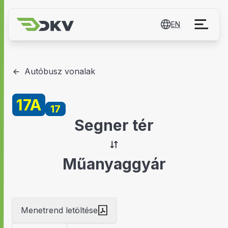
EN
Autóbusz vonalak
17A
17
Segner tér
Műanyaggyár
Menetrend letöltése