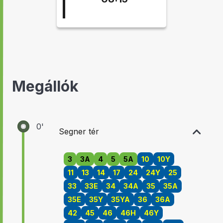
21:31
Megállók
0'
Segner tér
3
3A
4
5
5A
10
10Y
11
13
14
17
24
24Y
25
33
33E
34
34A
35
35A
35E
35Y
35YA
36
36A
42
45
46
46H
46Y