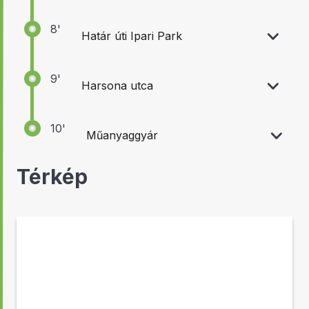
8'
Határ úti Ipari Park
9'
Harsona utca
10'
Műanyaggyár
Térkép