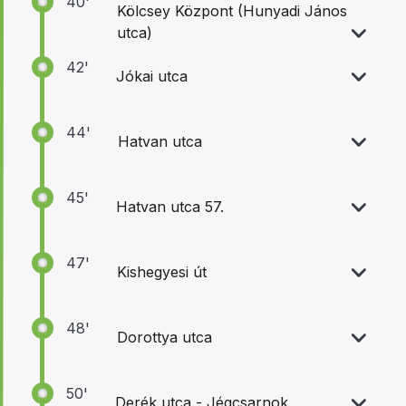
40'
Kölcsey Központ (Hunyadi János
utca)
42'
Jókai utca
44'
Hatvan utca
45'
Hatvan utca 57.
47'
Kishegyesi út
48'
Dorottya utca
50'
Derék utca - Jégcsarnok