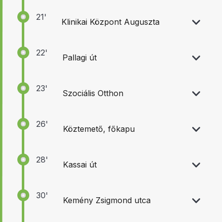
21'
Klinikai Központ Auguszta
22'
Pallagi út
23'
Szociális Otthon
26'
Köztemető, főkapu
28'
Kassai út
30'
Kemény Zsigmond utca