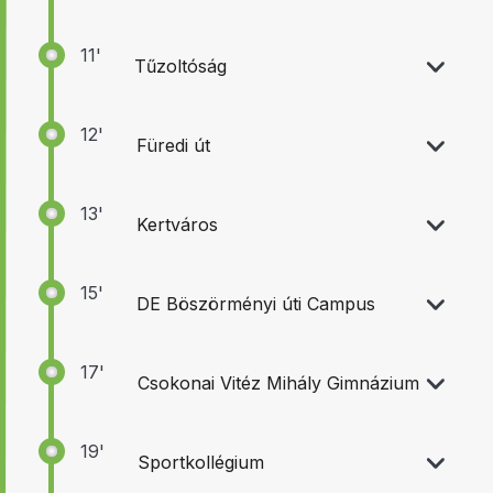
11'
Tűzoltóság
12'
Füredi út
13'
Kertváros
15'
DE Böszörményi úti Campus
17'
Csokonai Vitéz Mihály Gimnázium
19'
Sportkollégium