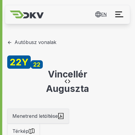
EN
Autóbusz vonalak
22Y
22
Vincellér
Auguszta
Menetrend letöltése
Térkép