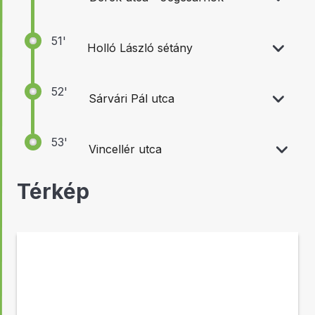
51'
Holló László sétány
52'
Sárvári Pál utca
53'
Vincellér utca
Térkép