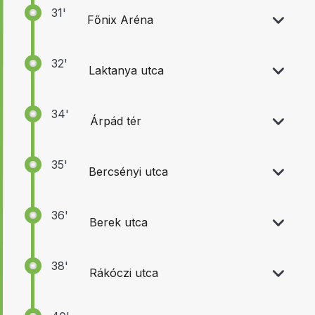
31'
Főnix Aréna
32'
Laktanya utca
34'
Árpád tér
35'
Bercsényi utca
36'
Berek utca
38'
Rákóczi utca