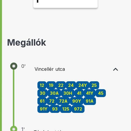
17:50
Megállók
21:55
0'
Vincellér utca
12
19
22
24
24Y
25
30
30A
30H
41
41Y
45
61
72
72A
90Y
91A
91Y
93
125
972
1'