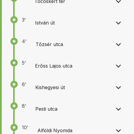
Tócóskert tér
3'
István út
4'
Tőzsér utca
5'
Erőss Lajos utca
6'
Kishegyesi út
8'
Pesti utca
10'
Alföldi Nyomda